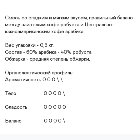
Смесь со сладким и мягким вкусом, правильный баланс 
между азиатским кофе робуста и Центрально-
южноамериканским кофе арабика.

Вес упаковки - 0,5 кг.

Состав - 60% арабика - 40% робуста

Обжарка - средняя степень обжарки.

Органолептический профиль: 

Ароматичность 0 0 0 \ \ 

Тело                      0 0 0 0 \

Сладость             0 0 0 0 0

Баланс                  0 0 0 0 \