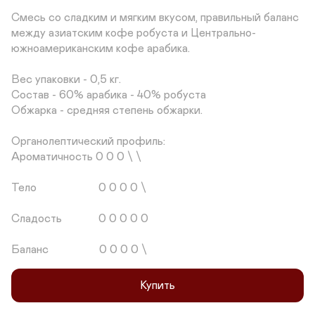
Смесь со сладким и мягким вкусом, правильный баланс 
между азиатским кофе робуста и Центрально-
южноамериканским кофе арабика.

Вес упаковки - 0,5 кг.

Состав - 60% арабика - 40% робуста

Обжарка - средняя степень обжарки.

Органолептический профиль: 

Ароматичность 0 0 0 \ \ 

Тело                      0 0 0 0 \

Сладость             0 0 0 0 0

Баланс                  0 0 0 0 \
Купить